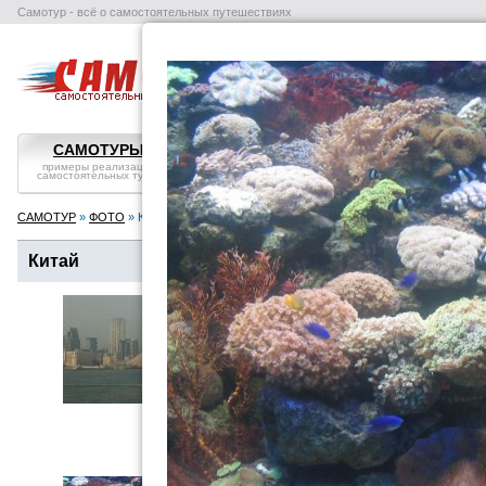
Самотур - всё о самостоятельных путешествиях
поиск отелей
авиабилеты
в
САМОТУРЫ
ВОПРОС-ОТВЕТ
СТРАНЫ
примеры реализации
самостоятельные
справка, особенности
самостоятельных туров
путешествия: ликбез
посмотреть
САМОТУР
»
ФОТО
» Китай
Китай