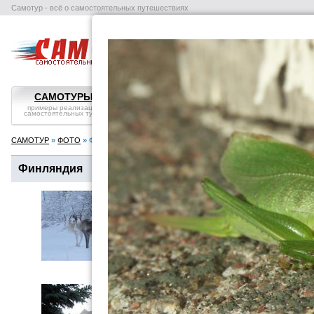
Самотур - всё о самостоятельных путешествиях
поиск отелей
авиабилеты
в
САМОТУРЫ
ВОПРОС-ОТВЕТ
СТРАНЫ
примеры реализации
самостоятельные
справка, особенности
самостоятельных туров
путешествия: ликбез
посмотреть
САМОТУР
»
ФОТО
» Финляндия
Финляндия