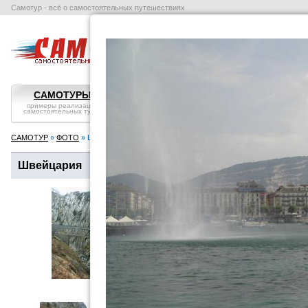
Самотур - всё о самостоятельных путешествиях
поиск отелей
авиабилеты
в
САМОТУРЫ
ВОПРОС-ОТВЕТ
СТРАНЫ
примеры реализации
самостоятельные
справка, особенности
самостоятельных туров
путешествия: ликбез
посмотреть
САМОТУР
»
ФОТО
» Швейцария
Швейцария