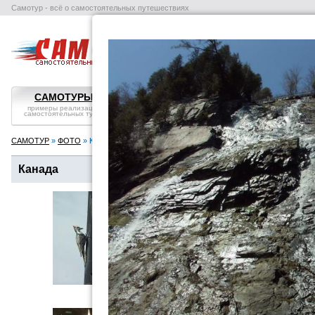
Самотур - всё о самостоятельных путешествиях
поиск отелей
авиабилеты
в
САМОТУРЫ
ВОПРОС-ОТВЕТ
СТРАНЫ
примеры реализации
самостоятельные
справка, особенности
самостоятельных туров
путешествия: ликбез
посмотреть
САМОТУР
»
ФОТО
» Канада
Канада