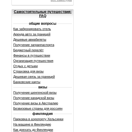
Самостоятельные
путешествия:
FAQ
общие вопросы
Как забронировать отель
Аренда авто за границей
Дешевые авиабилеты
Получение загранпаспорта
Бюджетный перелёт
Финансы в путешествии
Организация путешествия
Отдых с детьми
Страховка для визы
Дешевая связь за границей
Банковские карты
визы
Получение шенгенской визы
Получение канадской визы
Получение визы в Австралию
Безвизовые страны для россиян
финляндия
Парковка в аэропорту Хельсинки
На машине в Финляндию
Как доехать до Финляндии