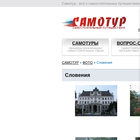
Самотур - всё о самостоятельных путешествия
п
САМОТУРЫ
ВОПРОС-
примеры реализации
самостояте
самостоятельных туров
путешествия:
САМОТУР
»
ФОТО
» Словения
Словения