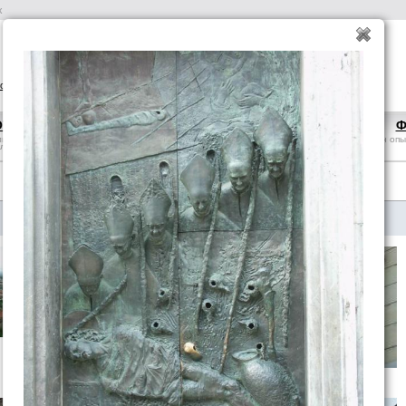
х
оиск отелей
авиабилеты
вопрос-ответ
ОТВЕТ
СТРАНЫ
БРОНИРОВАНИЕ
Ф
льные
справка, особенности, что
отели, авиабилеты, аренда
обмен опы
 ликбез
посмотреть
авто