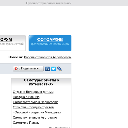
Путешествуй самостоятельно!
ОРУМ
ФОТОАРХИВ
том путешествий
фотографии со всего мира
Новости:
Россия становится Аэрофлотом
Поделиться…
Самотуры: отчеты о
путешествиях
Отдых в Болгарии с детьми
Поездка в Боснию
Самостоятельно в Черногорию
Стамбул - город контрастов
«Овощной» отдых на Мальдивах
Самостоятельно в Австралию
Самотур в Париж
все самотуры