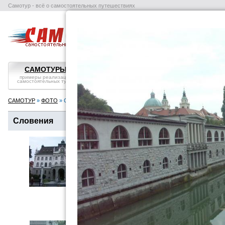
Самотур - всё о самостоятельных путешествиях
поиск отелей
авиабилеты
в
САМОТУРЫ
ВОПРОС-ОТВЕТ
СТРАНЫ
примеры реализации
самостоятельные
справка, особенности
самостоятельных туров
путешествия: ликбез
посмотреть
САМОТУР
»
ФОТО
» Словения
Словения