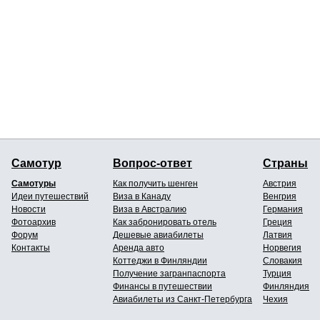
Самотур
Вопрос-ответ
Страны
Самотуры
Как получить шенген
Австрия
Идеи путешествий
Виза в Канаду
Венгрия
Новости
Виза в Австралию
Германия
Фотоархив
Как забронировать отель
Греция
Форум
Дешевые авиабилеты
Латвия
Контакты
Аренда авто
Норвегия
Коттеджи в Финляндии
Словакия
Получение загранпаспорта
Турция
Финансы в путешествии
Финляндия
Авиабилеты из Санкт-Петербурга
Чехия