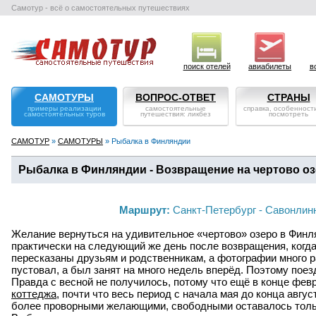
Самотур - всё о самостоятельных путешествиях
поиск отелей
авиабилеты
в
САМОТУРЫ
ВОПРОС-ОТВЕТ
СТРАНЫ
примеры реализации
самостоятельные
справка, особенности
самостоятельных туров
путешествия: ликбез
посмотреть
САМОТУР
»
САМОТУРЫ
» Рыбалка в Финляндии
Рыбалка в Финляндии - Возвращение на чертово о
Маршрут:
Санкт-Петербург - Савонлинн
Желание вернуться на удивительное «чертово» озеро в Фин
практически на следующий же день после возвращения, когда
пересказаны друзьям и родственникам, а фотографии много р
пустовал, а был занят на много недель вперёд. Поэтому пое
Правда с весной не получилось, потому что ещё в конце фев
коттеджа
, почти что весь период с начала мая до конца авг
более проворными желающими, свободными оставалось тольк